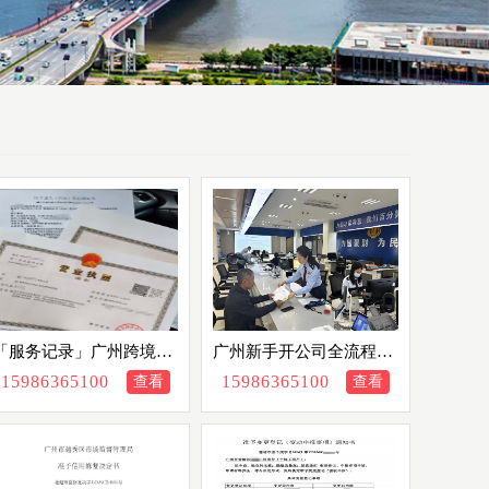
「服务记录」广州跨境电
广州新手开公司全流程，
商合规地址挂靠注册一站
一文捋清全部步骤
15986365100
15986365100
查看
查看
式代办落地