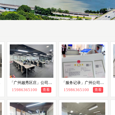
司
「广州越秀区庄」公司个
「服务记录」广州公司注
址
体户营业执照注册地址挂
册地址不合规被撤销，委
15986365100
15986365100
查看
查看
，
靠办公室出租赁托管，资
托租赁新地址并代办迁移
器
质齐全众创空间孵化器
营业执照