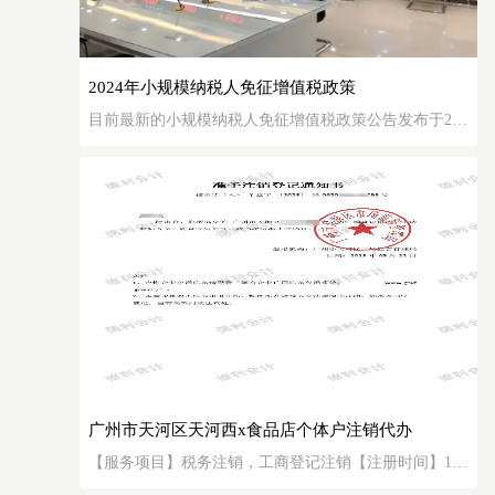
2024年小规模纳税人免征增值税政策
目前最新的小规模纳税人免征增值税政策公告发布于202
3年8月1日，政策执行期至2027年12月31日。也就是2024
年继续适用该政策！具体的小规模纳税人免征增值税政
策如下：对月销售额10万元以下（含本数）的增值税小
规模纳税人，免征增值税。增值税小规模纳税人适用3%
征收率的应税销售收入，减按1%征收率征收增值税。适
用3%预征率
广州市天河区天河西x食品店个体户注销代办
【服务项目】税务注销，工商登记注销【注册时间】12
工作日【企业类型】个体工商户【注册资金】1万元人民