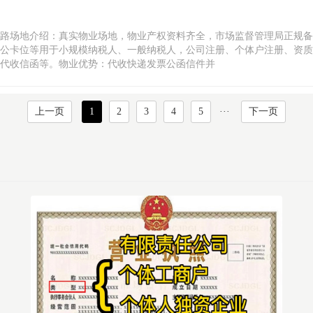
路场地介绍：真实物业场地，物业产权资料齐全，市场监督管理局正规备
公卡位等用于小规模纳税人、一般纳税人，公司注册、个体户注册、资质
代收信函等。物业优势：代收快递发票公函信件并
上一页
1
2
3
4
5
···
下一页