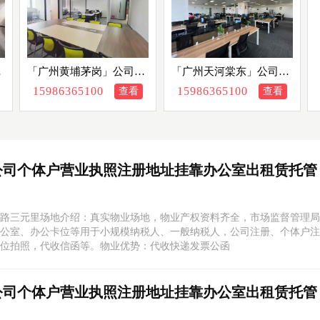
个
「广州黄埔茅岗」公司个
「广州天河棠东」公司个
挂
体户营业执照注册地址挂
体户营业执照注册地址挂
15986365100
15986365100
查看
查看
资
靠办公室出租赁托管，资
靠办公室出租赁托管，资
质齐全众创空间孵化器
质齐全众创空间孵化器
公司个体户营业执照注册地址挂靠办公室出租赁托管
路三元里场地介绍：真实物业场地，物业产权资料齐全，市场监督管理局
公室、办公卡位等用于小规模纳税人、一般纳税人，公司注册、个体户注
位拍照，代收信函等。物业优势：代收快递发票公函
公司个体户营业执照注册地址挂靠办公室出租赁托管