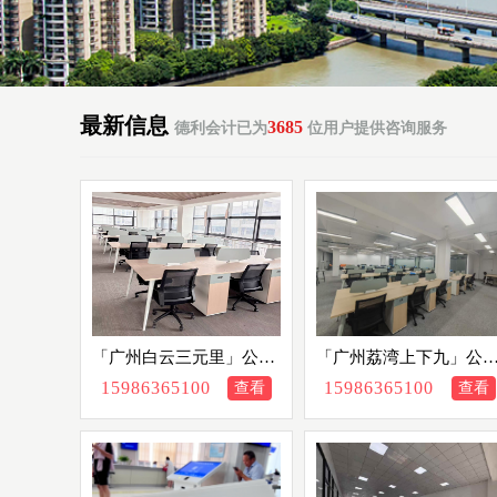
最新信息
3685
德利会计已为
位用户提供咨询服务
「广州白云三元里」公司
「广州荔湾上下九」公
个体户营业执照注册地址
个体户营业执照注册地
15986365100
15986365100
查看
查看
挂靠办公室出租赁托管，
挂靠办公室出租赁托管
资质齐全众创空间孵化器
资质齐全众创空间孵化