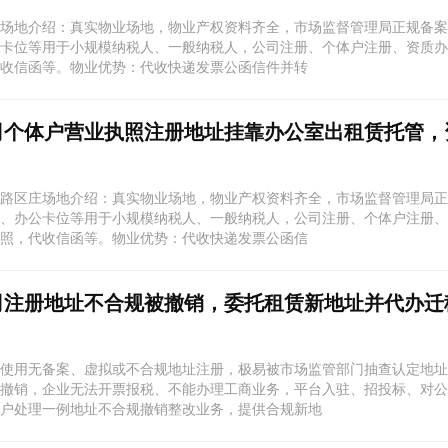
场地介绍：真实物业场地，物业产权资料齐全，市场监督管理局正规备案
卡位等用于小规模纳税人、一般纳税人，公司注册、个体户注册、资质办
收信函等。物业优势：代收快递发票公函信件并转
司个体户营业执照注册地址挂靠办公室出租赁托管，
路区庄场地介绍：真实物业场地，物业产权资料齐全，市场监督管理局正
、办公卡位等用于小规模纳税人、一般纳税人，公司注册、个体户注册、
照，代收信函等。物业优势：代收快递发票公函信
司注册地址不合规被撤销，委托租赁新地址并代办迁
使用无备案、虚拟或不合规地址注册，极易被市场监管部门抽查认定地址
撤销，企业无法开票报税、不能办理工商业务，平台入驻、招投标、对公
户处理一例地址不合规撤销整改业务，提供合规新地