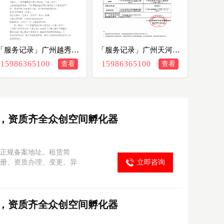
「服务记录」广州越秀区
「服务记录」广州天河个
个体户年报逾期异常，一
体户营业执照迁入黄埔，
15986365100
15986365100
查看
查看
站式补报解除办结
跨区迁移代办办结
，资质齐全众创空间孵化器
正规备案地址。租赁简
册、资质办理、变更、异
立即咨询
，资质齐全众创空间孵化器