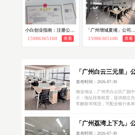
小白创业指南：注册公司
「广州增城夏埔」公司
和办个体户到底怎么选
体户营业执照注册地址
15986365100
15986365100
查看
查看
靠办公室出租赁托管，
质齐全众创空间孵化器
「广州白云三元里」
发布时间：2026-07-30
物业地址：广州市白云区广园中
介：地址挂靠租赁，提供独立办
常解除等情况，可配合银行各单
「广州荔湾上下九」
发布时间：2026-07-30