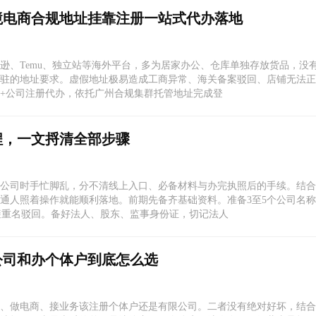
境电商合规地址挂靠注册一站式代办落地
逊、Temu、独立站等海外平台，多为居家办公、仓库单独存放货品，没
驻的地址要求。虚假地址极易造成工商异常、海关备案驳回、店铺无法正
+公司注册代办，依托广州合规集群托管地址完成登
程，一文捋清全部步骤
公司时手忙脚乱，分不清线上入口、必备材料与办完执照后的手续。结合2
通人照着操作就能顺利落地。前期先备齐基础资料。准备3至5个公司名称
避重名驳回。备好法人、股东、监事身份证，切记法人
公司和办个体户到底怎么选
、做电商、接业务该注册个体户还是有限公司。二者没有绝对好坏，结合